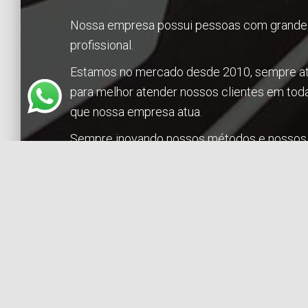
Nossa empresa possui pessoas com grande 
profissional.
Estamos no mercado desde 2010, sempre at
para melhor atender nossos clientes em tod
que nossa empresa atua.
Sempre inovando nossos métodos e nossos
equipamentos, acompanhando o mercado pa
possamos estar sempre com novidades para
empresa.