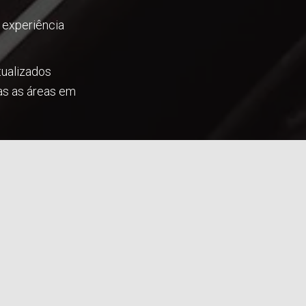
experiência
ualizados
as as áreas em
ra que
 você e sua