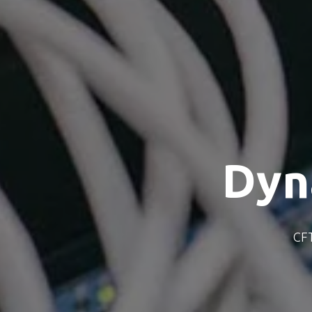
Dyn
CF