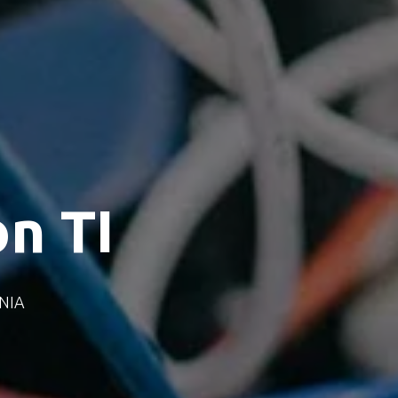
n TI
NIA